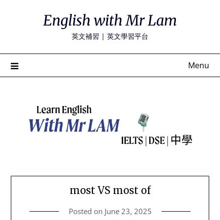
Skip
English with Mr Lam
to
content
英文補習 | 英文學習平台
Menu
most VS most of
Posted on
June 23, 2025