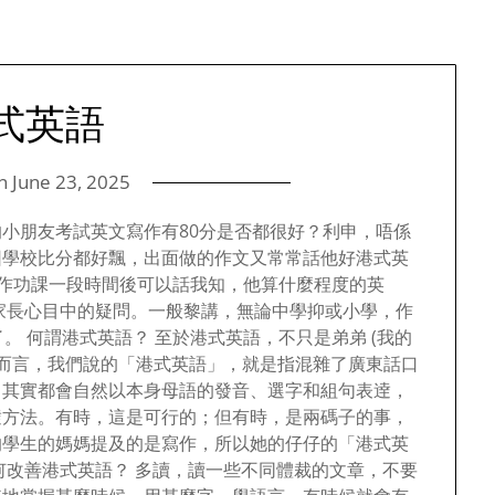
式英語
on
June 23, 2025
小朋友考試英文寫作有80分是否都很好？利申，唔係
因學校比分都好飄，出面做的作文又常常話他好港式英
寫作功課一段時間後可以話我知，他算什麼程度的英
家長心目中的疑問。一般黎講，無論中學抑或小學，作
。 何謂港式英語？ 至於港式英語，不只是弟弟 (我的
般而言，我們說的「港式英語」，就是指混雜了廣東話口
，其實都會自然以本身母語的發音、選字和組句表逹，
逹方法。有時，這是可行的；但有時，是兩碼子的事，
的學生的媽媽提及的是寫作，所以她的仔仔的「港式英
何改善港式英語？ 多讀，讀一些不同體裁的文章，不要