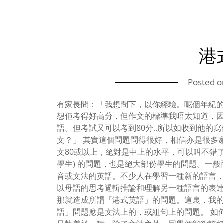
港
Posted 
有家長問：「我想問下，以你經驗。呢個年紀的
想佢考得好高分，但作文的標準我唔太知道，
語。但考試又可以考到80分..所以如收到他的
文？」 其實這個問題問得很好，相信亦是很多
文80或以上，絕對是中上的水平，可以叫不錯了
學生) 的問題，也是絕大部份學生的問題。一
音或文法的英語。不少人在學習一種新的語言
以母語的思考邏輯推論和理解另一種語言的表
那就造成所謂「港式英語」的問題。這裏，我
語」問題應是文法上的，或組句上的問題。 如