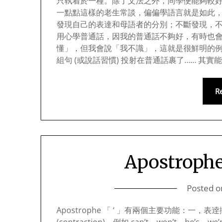
只執着於一種。除了文法之外，同學便能夠較
一點點這樣的老生常談，偏偏學語言就是如此
發現自己的表達和母語者的分別；不斷發現，不
用心學普通話，因我的普通話不夠好，有時也
懂」，但我會說「我不識」，這就是很鮮明的
組句 (或說話習慣) 投射在普通話裹了…… 其
R
Apostrop
Posted 
Apostrophe 「 ‘ 」有兩個主要功能：一，表