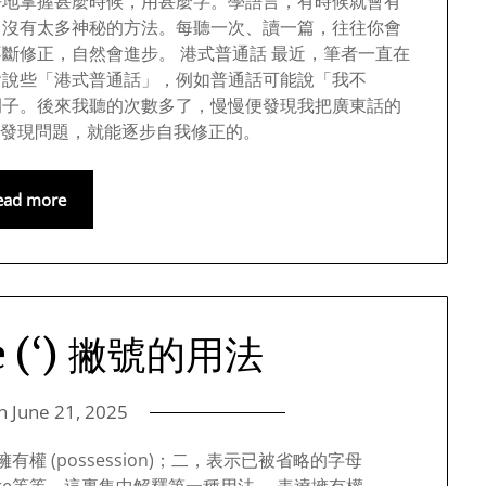
好地掌握甚麼時候，用甚麼字。學語言，有時候就會有
，沒有太多神秘的方法。每聽一次、讀一篇，往往你會
斷修正，自然會進步。 港式普通話 最近，筆者一直在
會說些「港式普通話」，例如普通話可能說「我不
例子。後來我聽的次數多了，慢慢便發現我把廣東話的
實能發現問題，就能逐步自我修正的。
ead more
he (‘) 撇號的用法
on
June 21, 2025
逹擁有權 (possession)；二，表示已被省略的字母