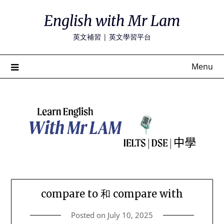
Skip
English with Mr Lam
to
content
英文補習 | 英文學習平台
Menu
compare to 和 compare with
Posted on
July 10, 2025