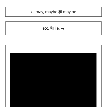
Post
← may, maybe 和 may be
navigation
etc. 和 i.e. →