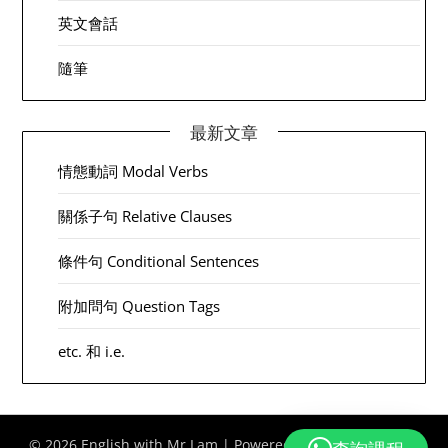
英文會話
隨筆
最新文章
情態動詞 Modal Verbs
關係子句 Relative Clauses
條件句 Conditional Sentences
附加問句 Question Tags
etc. 和 i.e.
© 2026 English with Mr Lam
| Powered by
Minimalist Blog